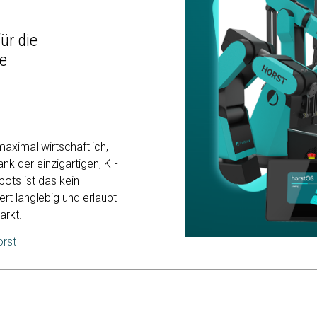
für die
ie
aximal wirtschaftlich,
k der einzigartigen, KI-
ots ist das kein
t langlebig und erlaubt
arkt.
orst