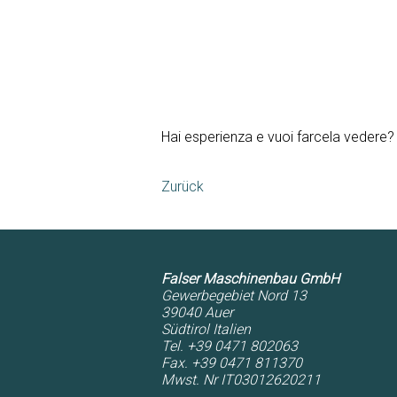
Hai esperienza e vuoi farcela vedere? 
Zurück
Falser Maschinenbau GmbH
Gewerbegebiet Nord 13
39040
Auer
Südtirol
Italien
Tel. +39 0471 802063
Fax. +39 0471 811370
Mwst. Nr IT03012620211