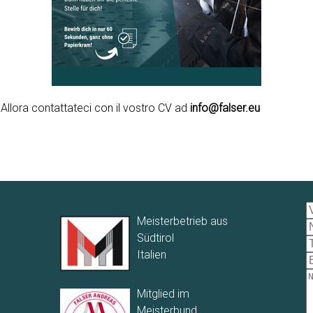
Allora contattateci con il vostro CV ad
info@falser.eu
Meisterbetrieb aus
Südtirol
Italien
Mitglied im
Meisterbund