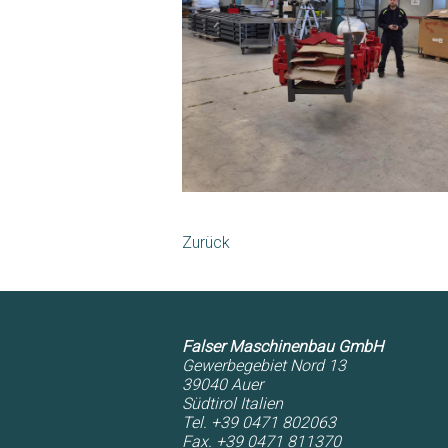
Zurück
Falser Maschinenbau GmbH
Gewerbegebiet Nord 13
39040
Auer
Südtirol
Italien
Tel. +39 0471 802063
Fax. +39 0471 811370