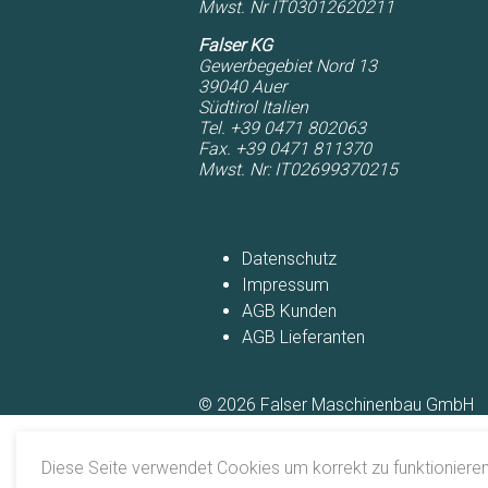
Mwst. Nr IT03012620211
Falser KG
Gewerbegebiet Nord 13
39040
Auer
Südtirol
Italien
Tel. +39 0471 802063
Fax. +39 0471 811370
Mwst. Nr: IT02699370215
Navigation
überspringen
Datenschutz
Impressum
AGB Kunden
AGB Lieferanten
© 2026 Falser Maschinenbau GmbH
Diese Seite verwendet Cookies um korrekt zu funktionieren