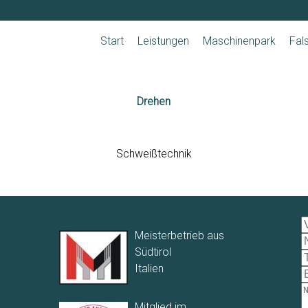
Navigation
überspringen
Start
Leistungen
Maschinenpark
Fal
Drehen
Schweißtechnik
Meisterbetrieb aus
Südtirol
Italien
Mitglied im